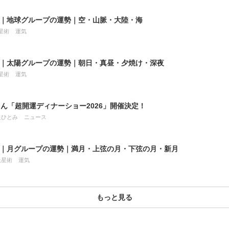
8月｜地球グループの運勢｜空・山脈・大陸・海
星術
運気
8月｜太陽グループの運勢｜朝日・真昼・夕焼け・深夜
星術
運気
ん「超開運ディナーショー2026」開催決定！
星ひとみ
ニュース
7月｜月グループの運勢｜満月・上弦の月・下弦の月・新月
天星術
運気
もっと見る