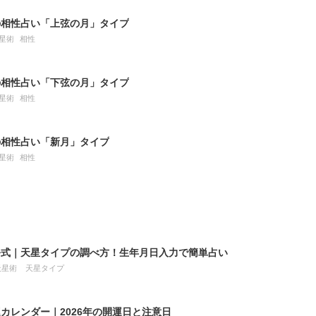
の相性占い「上弦の月」タイプ
星術
相性
の相性占い「下弦の月」タイプ
星術
相性
の相性占い「新月」タイプ
星術
相性
公式｜天星タイプの調べ方！生年月日入力で簡単占い
天星術
天星タイプ
カレンダー｜2026年の開運日と注意日