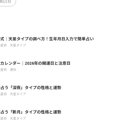
気(13)
公式｜天星タイプの調べ方！生年月日入力で簡単占い
天星術
天星タイプ
カレンダー｜2026年の開運日と注意日
天星術
運気
が占う「深夜」タイプの性格と運勢
天星術
天星タイプ
が占う「新月」タイプの性格と運勢
天星術
天星タイプ