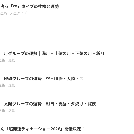
が占う「空」タイプの性格と運勢
天星術
天星タイプ
8月｜月グループの運勢｜満月・上弦の月・下弦の月・新月
星術
運気
8月｜地球グループの運勢｜空・山脈・大陸・海
星術
運気
8月｜太陽グループの運勢｜朝日・真昼・夕焼け・深夜
星術
運気
ん「超開運ディナーショー2026」開催決定！