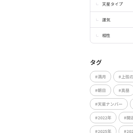
天星タイプ
運気
相性
タグ
#満月
#上弦
#朝日
#真昼
#天星ナンバー
#2022年
#開
#2025年
#20