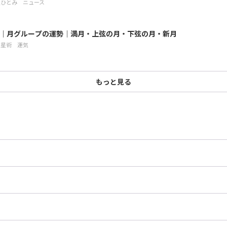
星ひとみ
ニュース
7月｜月グループの運勢｜満月・上弦の月・下弦の月・新月
天星術
運気
もっと見る