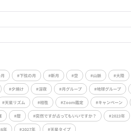
の月
#下弦の月
#新月
#空
#山脈
#大陸
#夕焼け
#深夜
#月グループ
#地球グループ
#天星リズム
#相性
#Zoom鑑定
#キャンペーン
運
#暦
#突然ですが占ってもいいですか？
#2023年
26年
#2027年
#天星タイプ